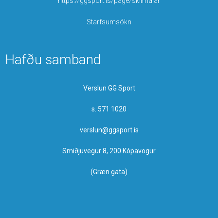
https://ggsport.is/page/skilmalar
Starfsumsókn
Hafðu samband
Verslun GG Sport
s. 571 1020
verslun@ggsport.is
Smiðjuvegur 8, 200 Kópavogur
(Græn gata)