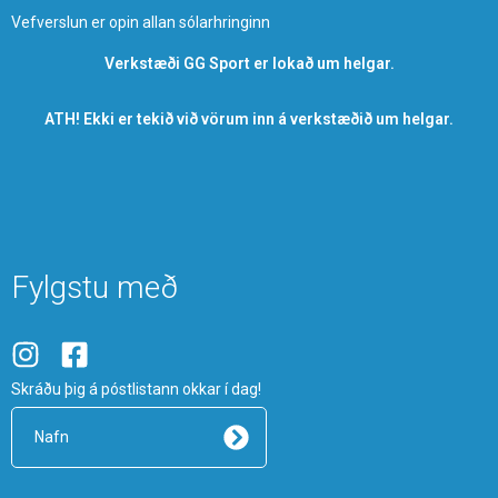
Vefverslun er opin allan sólarhringinn
Verkstæði GG Sport er lokað um helgar.
ATH! Ekki er tekið við vörum inn á verkstæðið um helgar.
Fylgstu með
I
F
n
a
Skráðu þig á póstlistann okkar í dag!
s
c
t
e
Nafn
a
b
g
o